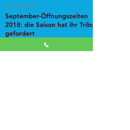
Angi Wäsche
3. Sept. 2018
1 Min. Lesezeit
Infos zur Saison
September-Öffnungszeiten
2018: die Saison hat ihr Tribut
gefordert
Liebe Kunden und Freunde, der Bootsverleiher
hat nen kaputten Rücken und darf daher