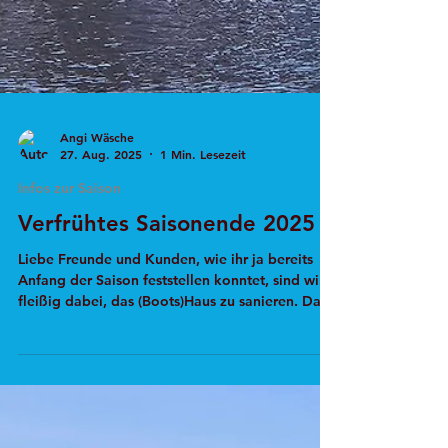
Angi Wäsche
27. Aug. 2025
1 Min. Lesezeit
Infos zur Saison
Verfrühtes Saisonende 2025
Liebe Freunde und Kunden, wie ihr ja bereits
Anfang der Saison feststellen konntet, sind wir
fleißig dabei, das (Boots)Haus zu sanieren. Da
es mit Arbeiten am Dach weitergeht, die den
Bootsverleih stören würden, werden wir die
Saison 2025 früher - konkret am Sonntag den
14.09.2025 - beenden und den AllerLeih ab dem