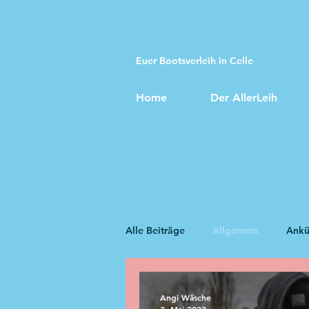
AllerLeih
Euer Bootsverleih in Celle
Home
Der AllerLeih
Alle Beiträge
Allgemein
Ankü
Angi Wäsche