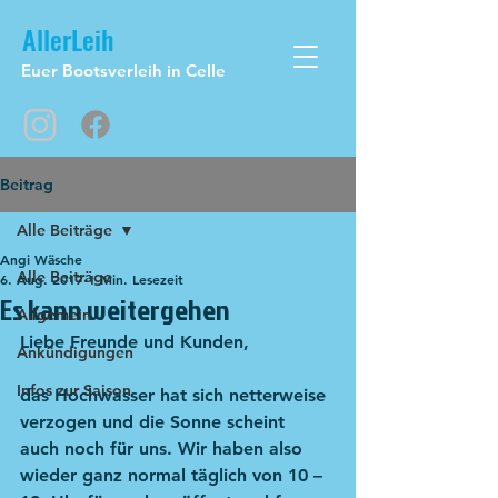
AllerLeih
Euer Bootsverleih in Celle
Beitrag
Alle Beiträge
Angi Wäsche
Alle Beiträge
6. Aug. 2017
1 Min. Lesezeit
Es kann weitergehen
Allgemein
Liebe Freunde und Kunden,
Ankündigungen
Infos zur Saison
das Hochwasser hat sich netterweise 
verzogen und die Sonne scheint  
auch noch für uns. Wir haben also 
wieder ganz normal täglich von 10 – 